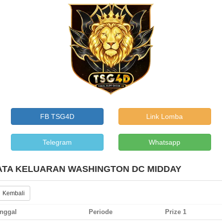
FB TSG4D
Link Lomba
Telegram
Whatsapp
ATA KELUARAN WASHINGTON DC MIDDAY
 Kembali
nggal
Periode
Prize 1