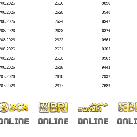
/08/2026
2626
9890
/08/2026
2625
3540
/08/2026
2624
8247
/08/2026
2623
6276
/08/2026
2622
0961
/08/2026
2621
0202
/08/2026
2620
0903
/08/2026
2619
9441
/07/2026
2618
7937
/07/2026
2617
7689