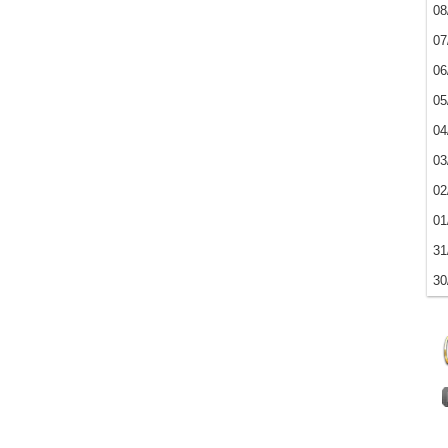
08
07
06
05
04
03
02
01
31
30