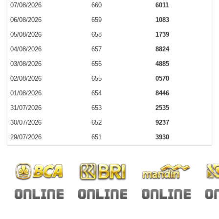
07/08/2026
660
6011
06/08/2026
659
1083
05/08/2026
658
1739
04/08/2026
657
8824
03/08/2026
656
4885
02/08/2026
655
0570
01/08/2026
654
8446
31/07/2026
653
2535
30/07/2026
652
9237
29/07/2026
651
3930